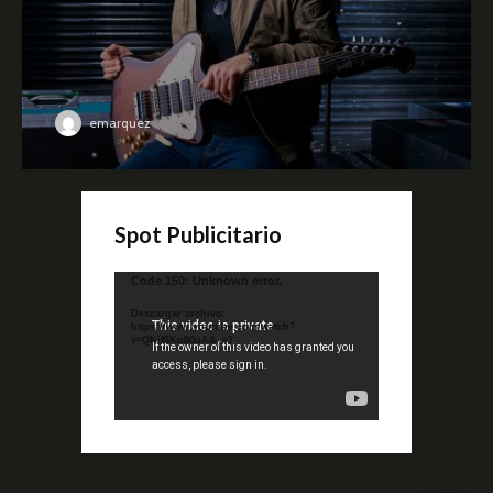
emarquez
Spot Publicitario
Reproductor
Code 150: Unknown error.
de
Descargar archivo:
video
https://www.youtube.com/watch?
v=QKif6Ko80uA&_=1