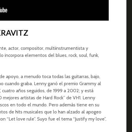
KRAVITZ
te, actor, compositor, multiinstrumentista y
o incorpora elementos del blues, rock, soul, funk,
 de apoyo, a menudo toca todas las guitarras, bajo,
smo cuando graba. Lenny ganó el premio Grammy al
 cuatro años seguidos, de 1999 a 2002; y está
00 mejores artistas de Hard Rock” de VH1. Lenny
iscos en todo el mundo. Pero además tiene en su
tos de hits musicales que lo han alzado al apogeo
n “Let love rule”. Suyo fue el tema “Justify my love”,