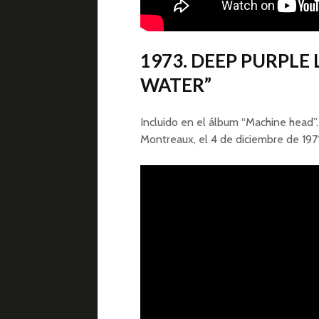
1973. DEEP PURPLE
WATER”
Incluido en el álbum “Machine head”.
Montreaux, el 4 de diciembre de 197