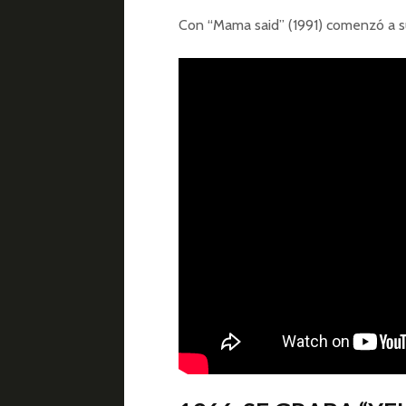
Con “Mama said” (1991) comenzó a s