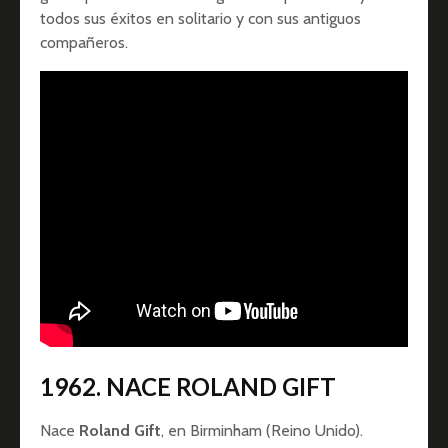
todos sus éxitos en solitario y con sus antiguos
compañeros.
1962. NACE ROLAND GIFT
Nace
Roland Gift
, en Birminham (Reino Unido).