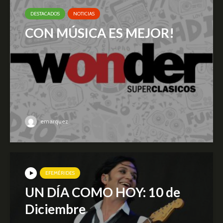
DESTACADOS
NOTICIAS
CON MÚSICA ES MEJOR!
emarquez
EFEMÉRIDES
UN DÍA COMO HOY: 10 de
Diciembre