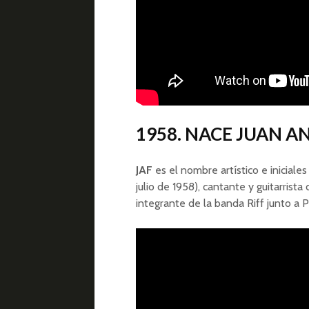
1958. NACE JUAN 
JAF
es el nombre artístico e iniciale
julio de 1958), cantante y guitarrist
integrante de la banda Riff junto a 