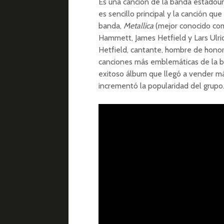
Es una canción de la banda estado
es sencillo principal y la canción qu
banda,
Metallica
(mejor conocido c
Hammett, James Hetfield y Lars Ulric
Hetfield, cantante, hombre de honor y
canciones más emblemáticas de la ba
exitoso álbum que llegó a vender m
incrementó la popularidad del grupo