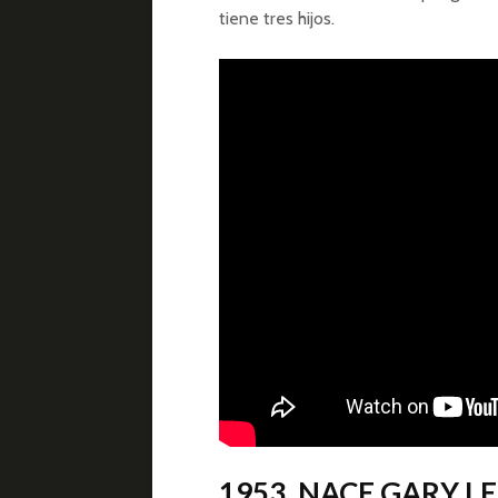
tiene tres hijos.
1953. NACE GARY L