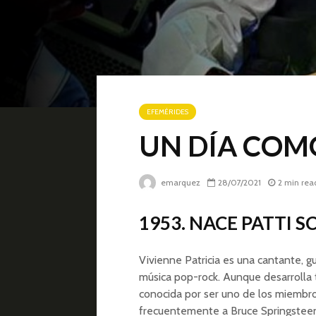
EFEMÉRIDES
UN DÍA COMO 
emarquez
28/07/2021
2 min rea
1953. NACE PATTI S
Vivienne Patricia es una cantante, g
música pop-rock. Aunque desarrolla 
conocida por ser uno de los miembr
frecuentemente a Bruce Springsteen,