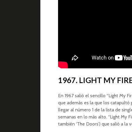
1967. LIGHT MY FI
En 1967 salió el sencillo “Light My F
que además es la que los catapultó 
llegar al número 1 de la lista de si
semanas en lo más alto. “Light My F
también ‘The Doors’) que salió a la v