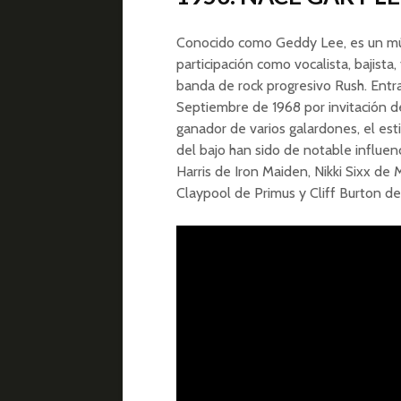
Conocido como Geddy Lee, es un mús
participación como vocalista, bajista
banda de rock progresivo Rush. Entra
Septiembre de 1968 por invitación d
ganador de varios galardones, el estil
del bajo han sido de notable influen
Harris de Iron Maiden, Nikki Sixx d
Claypool de Primus y Cliff Burton de