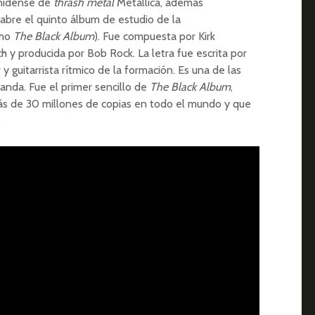
unidense de
thrash metal
Metallica, además
e abre el quinto álbum de estudio de la
omo
The Black Album
). Fue compuesta por Kirk
h y producida por Bob Rock. La letra fue escrita por
 guitarrista rítmico de la formación. Es una de las
nda. Fue el primer sencillo de
The Black Album
,
ás de 30 millones de copias en todo el mundo y que
.