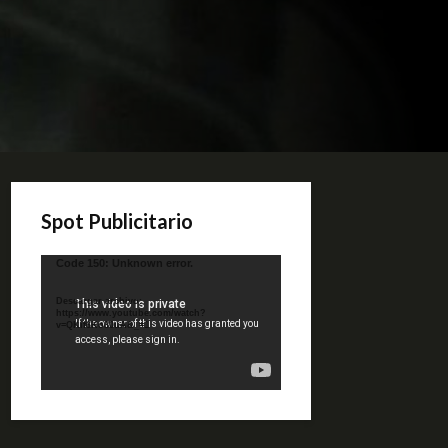
Spot Publicitario
Reproductor
Code 150: Unknown error.
de
video
Descargar archivo:
https://www.youtube.com/watch?
v=QKif6Ko80uA&_=1