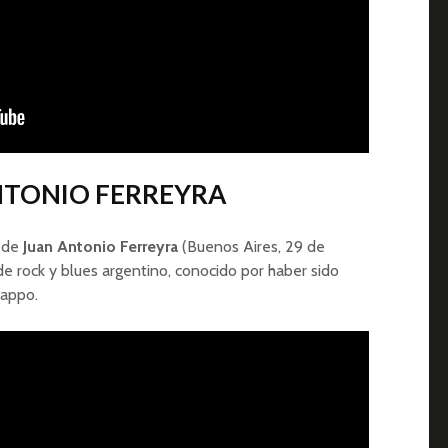
ANTONIO FERREYRA
s de
Juan Antonio Ferreyra
(Buenos Aires, 29 de
a de rock y blues argentino, conocido por haber sido
Pappo.