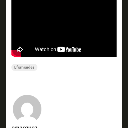
Efemerides
emarquez