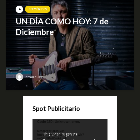
EFEMÉRIDES
UN DÍA COMO HOY: 7 de
Diciembre
emarquez
Spot Publicitario
Reproductor
Code 150: Unknown error.
de
Descargar archivo:
video
https://www.youtube.com/watch?
v=QKif6Ko80uA&_=1