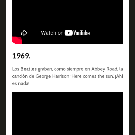
1969.
Los
Beatles
graban, como siempre en Abbey Road, la
canción de George Harrison ‘Here comes the sun’. ¡Ahí
es nada!