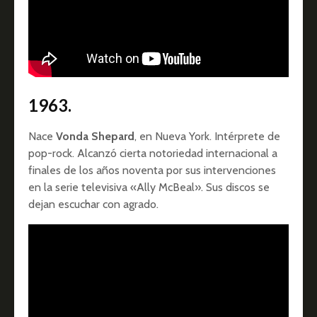
1963.
Nace
Vonda Shepard
, en Nueva York. Intérprete de
pop-rock. Alcanzó cierta notoriedad internacional a
finales de los años noventa por sus intervenciones
en la serie televisiva «Ally McBeal». Sus discos se
dejan escuchar con agrado.