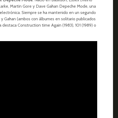
Clarke, Martin Gore y Dave Gahan Depeche Mode, una
 electrónica. Siempre se ha mantenido en un segundo
e y Gahan (ambos con álbumes en solitario publicados
a destaca Construction time Again (1983), 101 (1989) o