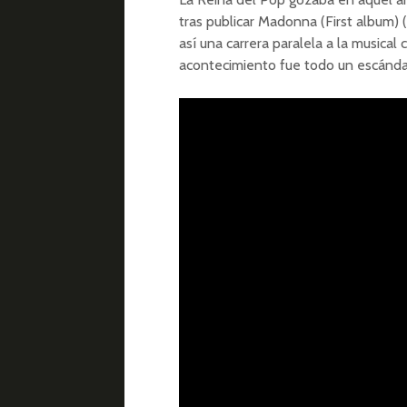
tras publicar Madonna (First album) 
así una carrera paralela a la musica
acontecimiento fue todo un escándal