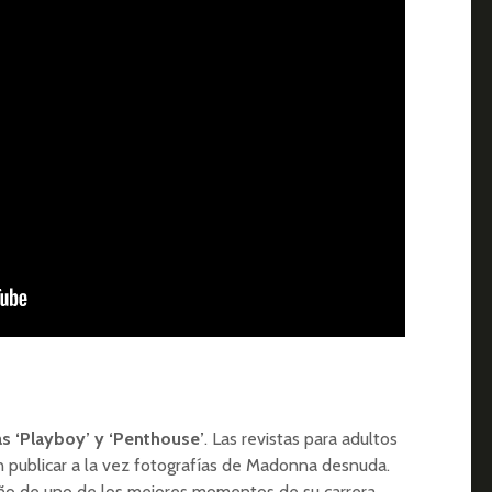
s ‘Playboy’ y ‘Penthouse’
. Las revistas para adultos
 publicar a la vez fotografías de Madonna desnuda.
ño de uno de los mejores momentos de su carrera