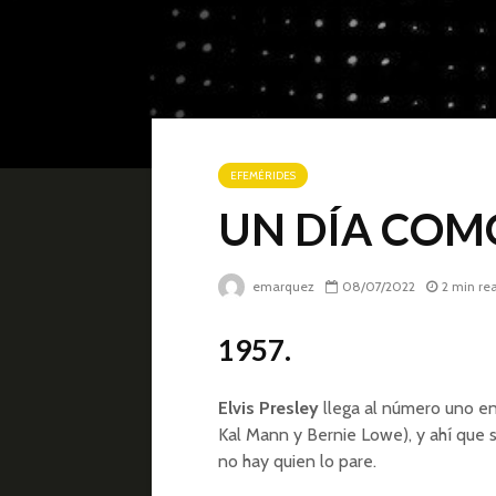
EFEMÉRIDES
UN DÍA COMO 
emarquez
08/07/2022
2 min re
1957.
Elvis Presley
llega al número uno en 
Kal Mann y Bernie Lowe), y ahí que s
no hay quien lo pare.