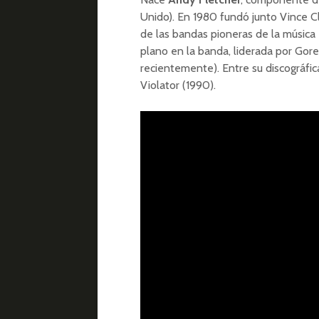
Unido). En 1980 fundó junto Vince 
de las bandas pioneras de la música
plano en la banda, liderada por Gor
recientemente). Entre su discográfic
Violator (1990).