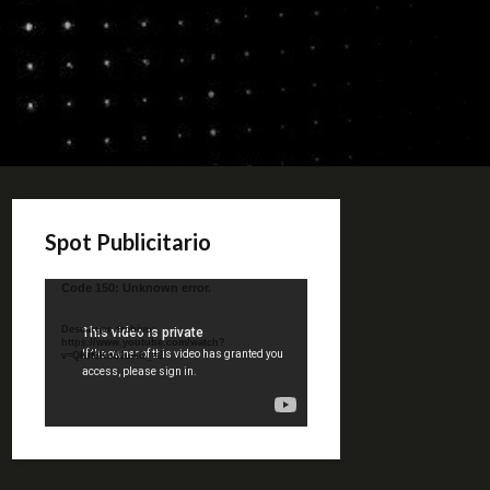
Spot Publicitario
Reproductor
Code 150: Unknown error.
de
video
Descargar archivo:
https://www.youtube.com/watch?
v=QKif6Ko80uA&_=1