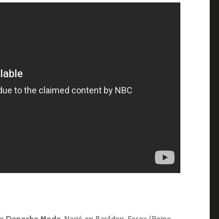
de
Depeche Mode
. Nació en Basildon, Essex (Reino