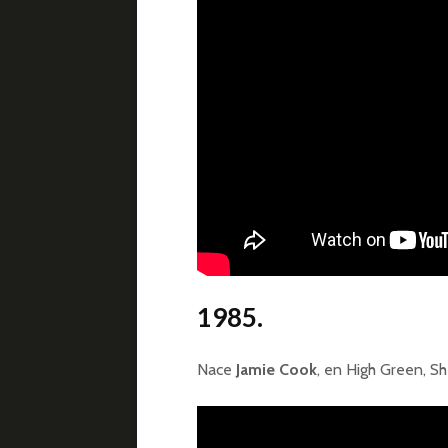
1985.
Nace
Jamie Cook
, en High Green, Sh