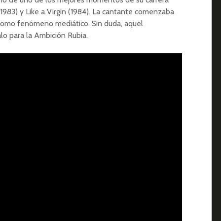
(1983) y Like a Virgin (1984). La cantante comenzaba
l como fenómeno mediático. Sin duda, aquel
o para la Ambición Rubia.