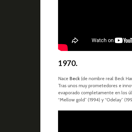
1970.
Nace
Beck
(de nombre real Beck Hans
Tras unos muy prometedores e innov
evaporado completamente en los úl
“Mellow gold” (1994) y “Odelay” (199