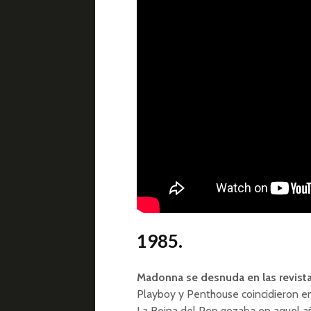
1985.
Madonna se desnuda en las revista
Playboy y Penthouse coincidieron en
La Reina del Pop gozaba en aquel a