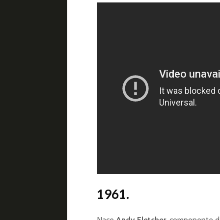
1961.
Nace
Andy Fletcher
, componente 