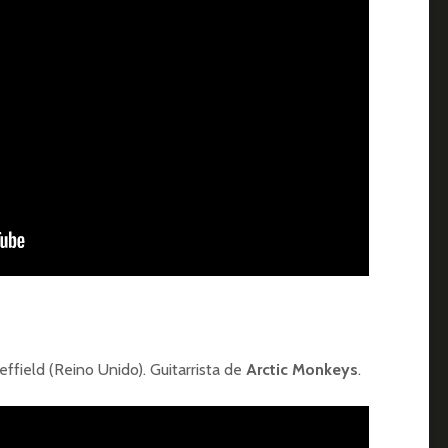
effield (Reino Unido). Guitarrista de
Arctic Monkeys
.