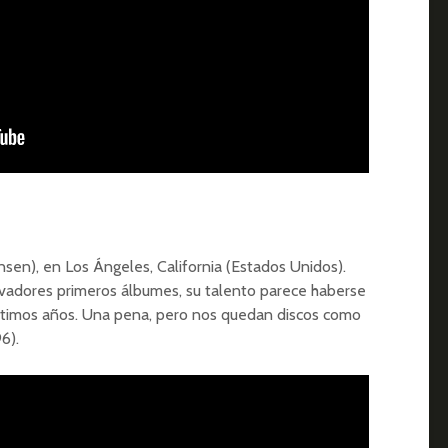
en), en Los Ángeles, California (Estados Unidos).
adores primeros álbumes, su talento parece haberse
timos años. Una pena, pero nos quedan discos como
6).